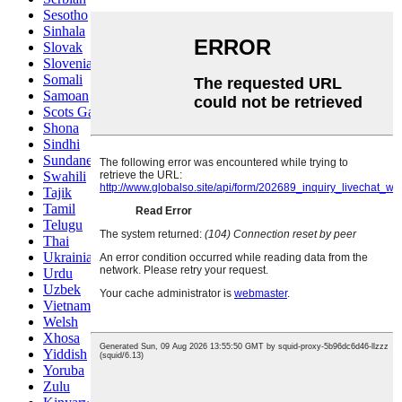
Sesotho
Sinhala
Slovak
Slovenian
Somali
Samoan
Scots Gaelic
Shona
Sindhi
Sundanese
Swahili
Tajik
Tamil
Telugu
Thai
Ukrainian
Urdu
Uzbek
Vietnamese
Welsh
Xhosa
Yiddish
Yoruba
Zulu