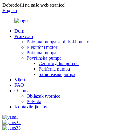
Dobrodošli na naše web stranice!
English
Dom
Proizvodi
Potopna pumpa za duboki bunar
Električni motor
Potopna pumpa
Površinska pumpa
Centrifugalna pumpa
Periferna pumpa
Samousisna pumpa
Vijesti
FAQ
O nama
Obilazak tvornice
Potvrda
Kontaktirajte nas