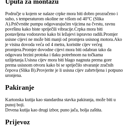
Uputa za montažu
Područje u kojem se nalaze crpke mora biti dobro prozračeno i
suho, s temperaturom okoline ne višom od 40°C (Slika
A).Pričvrstite pumpu odgovarajućim vijcima na čvrstu, ravnu
površinu kako biste spriječili vibracije.Crpka mora biti
postavljena vodoravno kako bi ležajevi ispravno radili.Promjer
usisne cijevi ne može biti manji od promjera usisnog motora.Ako
je visina dovoda veća od 4 metra, koristite cijev većeg
promjera.Promjer dovodne cijevi mora biti odabran tako da
odgovara brzini protoka i tlaku potrebnom na točkama
uzlijetanja.Usisna cijev mora biti blago nagnuta prema gore
prema usisnom otvoru kako bi se spriječilo stvaranje zračnih
čepova (Slika B).Provjerite je li usisna cijev zabrtvljena i potpuno
uronjena.
Pakiranje
Kartonska kutija kao standardna stavka pakiranja, može biti u
punoj boji.
Drvena kutija kao drugi izbor, puno jača, bolja zaštita.
Prijevoz