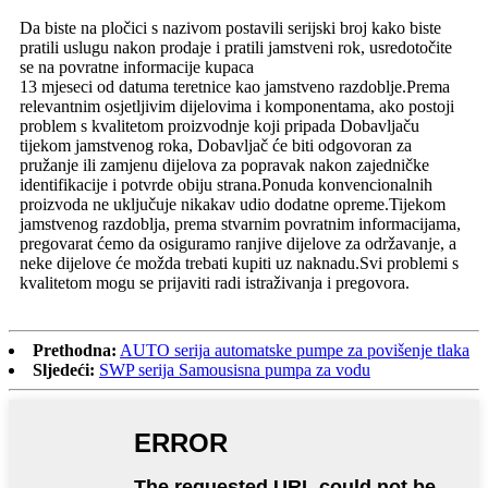
Da biste na pločici s nazivom postavili serijski broj kako biste
pratili uslugu nakon prodaje i pratili jamstveni rok, usredotočite
se na povratne informacije kupaca
13 mjeseci od datuma teretnice kao jamstveno razdoblje.Prema
relevantnim osjetljivim dijelovima i komponentama, ako postoji
problem s kvalitetom proizvodnje koji pripada Dobavljaču
tijekom jamstvenog roka, Dobavljač će biti odgovoran za
pružanje ili zamjenu dijelova za popravak nakon zajedničke
identifikacije i potvrde obiju strana.Ponuda konvencionalnih
proizvoda ne uključuje nikakav udio dodatne opreme.Tijekom
jamstvenog razdoblja, prema stvarnim povratnim informacijama,
pregovarat ćemo da osiguramo ranjive dijelove za održavanje, a
neke dijelove će možda trebati kupiti uz naknadu.Svi problemi s
kvalitetom mogu se prijaviti radi istraživanja i pregovora.
Prethodna:
AUTO serija automatske pumpe za povišenje tlaka
Sljedeći:
SWP serija Samousisna pumpa za vodu