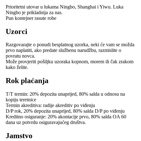
Prioritetni utovar u lukama Ningbo, Shanghai i Yiwu. Luka
Ningbo je prikladnija za nas.
Pun kontejner rasute robe
Uzorci
Razgovarajte o ponudi besplatnog uzorka, neki će vam se možda
prvo naplatiti, ako predate službenu narudžbu, razmislite o
povratu novca.
Može provjeriti pošiljku uzoraka kopnom, morem ili čak zrakom
kako želite.
Rok plaćanja
T/T termin: 20% depozita unaprijed, 80% salda u odnosu na
kopiju teretnice
Termin akreditiva: radije akreditiv po viđenju
D/P rok, 20% depozita unaprijed, 80% salda D/P po viđenju
Kreditno osiguranje: 20% akontacije prvo, 80% salda OA 60
dana uz potvrdu osiguravajućeg društva.
Jamstvo